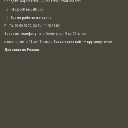
Продажа кофе в Рязани и по Рязанской области
Компания
«CoffeeCuattro»
предлагает покупку
info@coffeecuattro.ru
кофе по специальным ценам для кафе, баров,
организаций общественного питания.
Время работы магазина:
Пн-Пт: 09:00-20:00, Сб-Вс: 11:00-18:00
Предлагаем
аренду рожковых кофемашин
,
аренду автоматических кофемашин
,
Заказ по телефону
- в рабочие дни с 9 до 20 часов
и
профессиональных кофемашин разной
в выходные - с 11 до 18 часов.
Заказ через сайт – круглосуточно.
производительности и комплектации в Спб.
Чтобы узнать подробности, оставьте заявку на
Доставка по Рязани.
сайте!