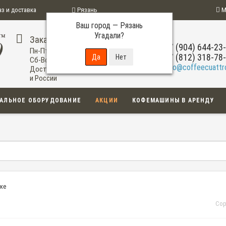
аз и доставка
Рязань
М
Ваш город —
Рязань
ограмма
Угадали?
Заказ по телефону
+7 (904) 644-23
Пн-Пт: 09:00-20:00
+7 (812) 318-78
Сб-Вс: 11:00-18:00
info@coffeecuattro
Доставка по Рязани
и России
АЛЬНОЕ ОБОРУДОВАНИЕ
АКЦИИ
КОФЕМАШИНЫ В АРЕНДУ
ске
Сор