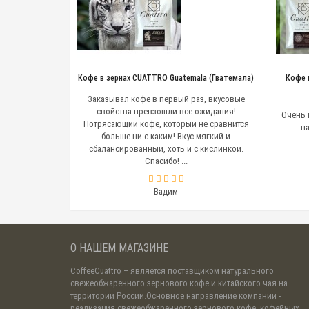
Кофе в зернах CUATTRO Guatemala (Гватемала)
Кофе 
Заказывал кофе в первый раз, вкусовые
свойства превзошли все ожидания!
Очень 
Потрясающий кофе, который не сравнится
на
больше ни с каким! Вкус мягкий и
сбалансированный, хоть и с кислинкой.
Спасибо! ...
Вадим
О НАШЕМ МАГАЗИНЕ
CoffeeCuattro
– является поставщиком натурального
свежеобжаренного зернового кофе и китайского чая на
территории России.Основное направление компании -
реализация свежеобжаренного зернового кофе, кофейных