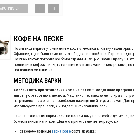
ЗАКОНЧИЛСЯ
КОФЕ НА ПЕСКЕ
По легенде первое упоминание о кофе относится к IX веку нашей эры. 
Эфиопии, где и были замечены его бодрящие свойства. Первая подтве
Позже напиток покорил арабские страны и Турцию, затем Европу. За эт
появились кофемашины, готовящие его в автоматическом режиме, но 
поклонниками напитка.
МЕТОДИКА ВАРКИ
Особенность приготовления кофе на песке — медленное прогрев
нагретую жаровню с песком
. Медленно перемещая ее по кругу, погр
нагревается, постепенно приобретая насыщенный вкус и аромат. Для п
используются пряности, а иногда 2–3 кристаллика соли.
Такова технология варки кофе по-восточному, но ее соблюдение не дае
божественным напитком. Для его приготовления потребуются
свежеобжаренные
зерна кофе
сорта арабика ;