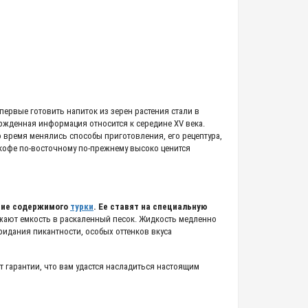
Впервые готовить напиток из зерен растения стали в
ржденная информация относится к середине XV века.
о время менялись способы приготовления, его рецептура,
кофе по-восточному по-прежнему высоко ценится
ание содержимого
турки
. Ее ставят на специальную
ужают емкость в раскаленный песок. Жидкость медленно
ридания пикантности, особых оттенков вкуса
т гарантии, что вам удастся насладиться настоящим