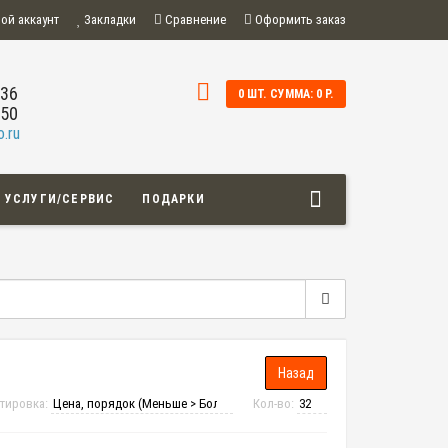
ой аккаунт
Закладки
Сравнение
Оформить заказ
-36
0 ШТ. СУММА: 0 Р.
-50
.ru
УСЛУГИ/СЕРВИС
ПОДАРКИ
тировка:
Кол-во: