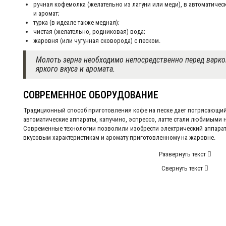
ручная кофемолка (желательно из латуни или меди), в автоматичес
и аромат;
турка (в идеале также медная);
чистая (желательно, родниковая) вода;
жаровня (или чугунная сковорода) с песком.
Молоть зерна необходимо непосредственно перед варкой
яркого вкуса и аромата.
СОВРЕМЕННОЕ ОБОРУДОВАНИЕ
Традиционный способ приготовления кофе на песке дает потрясающий 
автоматические аппараты, капучино, эспрессо, латте стали любимыми н
Современные технологии позволили изобрести электрический аппарат,
вкусовым характеристикам и аромату приготовленному на жаровне.
Развернуть текст
Свернуть текст