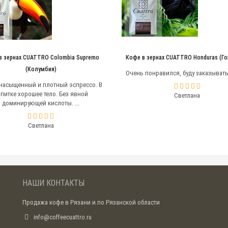
в зернах CUATTRO Colombia Supremo
Кофе в зернах CUATTRO Honduras (Го
(Колумбия)
Очень понравился, буду заказывать 
насыщенный и плотный эспрессо. В
питке хорошее тело. Без явной
Светлана
доминирующей кислоты. ...
Светлана
НАШИ КОНТАКТЫ
Продажа кофе в Рязани и по Рязанской области
info@coffeecuattro.ru