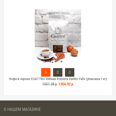
 кг)
Кофе в зернах CUATTRO Vietnam Robusta Dambri Falls (упаковка 1 кг)
Коф
1557.38 р.
1354.92 р.
О НАШЕМ МАГАЗИНЕ