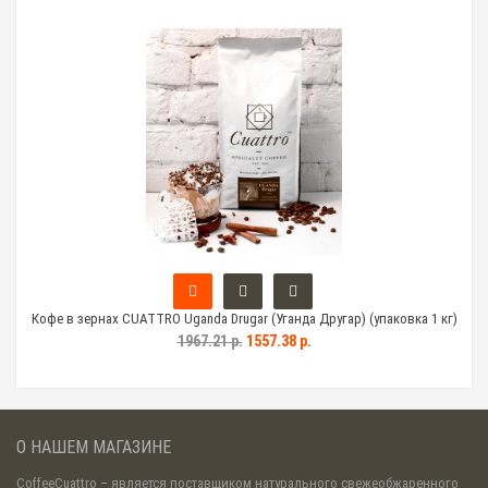
кг)
Кофе в зернах CUATTRO Uganda Drugar (Уганда Другар) (упаковка 1 кг)
Ко
1967.21 р.
1557.38 р.
О НАШЕМ МАГАЗИНЕ
CoffeeCuattro
– является поставщиком натурального свежеобжаренного