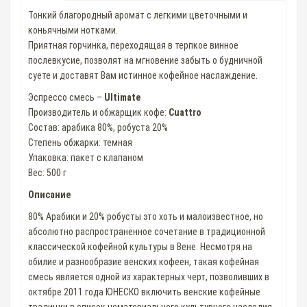
Тонкий благородный аромат c легкими цветочными и
коньячными нотками.
Приятная горчинка, переходящая в терпкое винное
послевкусие, позволят на мгновение забыть о будничной
суете и доставят Вам истинное кофейное наслаждение.
Эспрессо смесь –
Ultimate
Производитель и обжарщик кофе:
Cuattro
Состав: арабика 80%, робуста 20%
Степень обжарки: темная
Упаковка: пакет с клапаном
Вес: 500 г
Описание
80% Арабики и 20% робусты это хоть и малоизвестное, но
абсолютно распространённое сочетание в традиционной
классической кофейной культуры в Вене. Несмотря на
обилие и разнообразие венских кофеен, такая кофейная
смесь является одной из характерных черт, позволивших в
октябре 2011 года ЮНЕСКО включить венские кофейные