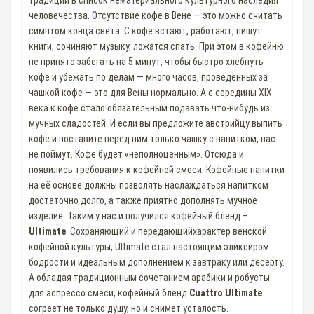
традиции в список нематериального культурного наследия
человечества. Отсутствие кофе в Вене — это можно считать
симптом конца света. С кофе встают, работают, пишут
книги, сочиняют музыку, ложатся спать. При этом в кофейню
не принято забегать на 5 минут, чтобы быстро хлебнуть
кофе и убежать по делам — много часов, проведенных за
чашкой кофе — это для Вены нормально. А с середины XIX
века к кофе стало обязательным подавать что-нибудь из
мучных сладостей. И если вы предложите австрийцу выпить
кофе и поставите перед ним только чашку с напитком, вас
не поймут. Кофе будет «неполноценным». Отсюда и
появились требования к кофейной смеси. Кофейные напитки
на её основе должны позволять наслаждаться напитком
достаточно долго, а также приятно дополнять мучное
изделие. Таким у нас и получился кофейный бленд –
Ultimate
. Сохраняющий и передающийхарактер венской
кофейной культуры, Ultimate стал настоящим эликсиром
бодрости и идеальным дополнением к завтраку или десерту.
А обладая традиционным сочетанием арабики и робусты
для эспрессо смеси, кофейный бленд
Cuattro Ultimate
согреет не только душу, но и снимет усталость.