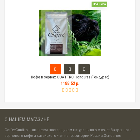
Новинка
Кофе в зернах CUATTRO Honduras (Гондурас)
Тем
1188.52 р.
О НАШЕМ МАГАЗИНЕ
CoffeeCuattro
– является поставщиком натурального свежеобжаренного
зернового кофе и китайского чая на территории России.Основное