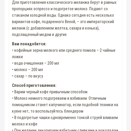
Для приготовления классического меланжа берут в равных
пропорциях эспрессо и подогретое молоко. Подают со
стаканом холодной воды. Однако сегодня есть несколько
вариантов кофе, подаренного Веной, – это императорский
меланж (с добавлением желтка, сахара и конька),
подслащенный медом и другие.
Вам понадобятся:
• кофейные зерна мелкого или среднего помола – 2 чайные
ложки
• вода очищенная – 200 мл
• молоко – 200 мл
• сахар – по вкусу
Способ приготовления:
• Варим черный кофе привычным способом
• Молоко немного подогреваем и взбиваем. Отличным
помощником станет капучинатор, если подобной техники на
кухне нет, то воспользуйтесь блендером
• В подогретые чашки одновременно тонкой струей вливаем
молоко и кофе
• При желании декорируем взбитыми сливками и шоколадом