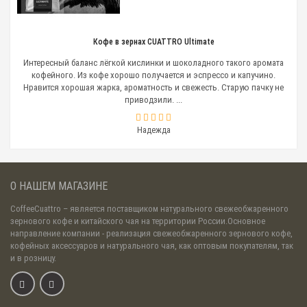
Кофе в зернах CUATTRO Ultimate
Интересный баланс лёгкой кислинки и шоколадного такого аромата
кофейного. Из кофе хорошо получается и эспрессо и капучино.
Нравится хорошая жарка, ароматность и свежесть. Старую пачку не
приводзили. ...
Надежда
О НАШЕМ МАГАЗИНЕ
CoffeeCuattro
– является поставщиком натурального свежеобжаренного
зернового кофе и китайского чая на территории России.Основное
направление компании - реализация свежеобжаренного зернового кофе,
кофейных аксессуаров и натурального чая, как оптовым покупателям, так
и в розницу.