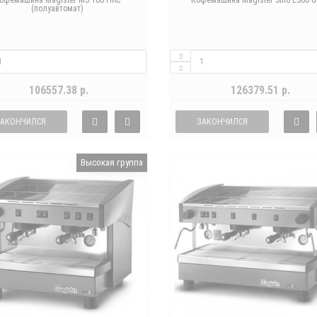
офемашина Magister MS 100 HRC
Кофемашина Magister Stilo ES60 G
(полуавтомат)
106557.38 р.
126379.51 р.
ЗАКОНЧИЛСЯ
ЗАКОНЧИЛСЯ
Высокая группа