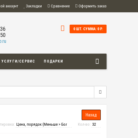
ой аккаунт
Закладки
Сравнение
Оформить заказ
-36
0 ШТ. СУММА: 0 Р.
-50
.ru
УСЛУГИ/СЕРВИС
ПОДАРКИ
тировка:
Кол-во: