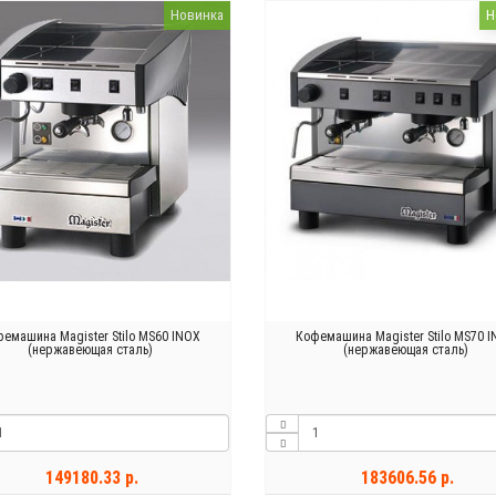
Новинка
Н
емашина Magister Stilo MS60 INOX
Кофемашина Magister Stilo MS70 
(нержавеющая сталь)
(нержавеющая сталь)
149180.33 р.
183606.56 р.