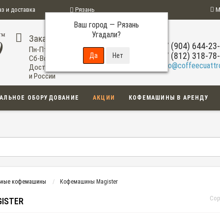
аз и доставка
Рязань
М
Ваш город —
Рязань
ограмма
Угадали?
Заказ по телефону
+7 (904) 644-23
Пн-Пт: 09:00-20:00
+7 (812) 318-78
Сб-Вс: 11:00-18:00
info@coffeecuattro
Доставка по Рязани
и России
АЛЬНОЕ ОБОРУДОВАНИЕ
АКЦИИ
КОФЕМАШИНЫ В АРЕНДУ
ьные кофемашины
Кофемашины Magister
Сор
ISTER