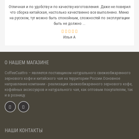
Отличная и по удобству и по качеству изготовления. Даже не поверил
что сборка китайская, настолько качественно все выполнено. Меню
на русском, тут можно быть спокойным, сложностей по эксплуатации
быть не должно ...
Илья А
О НАШЕМ МАГАЗИНЕ
CoffeeCuattro
– является поставщиком натурального свежеобжаренного
зернового кофе и китайского чая на территории России.Основное
направление компании - реализация свежеобжаренного зернового кофе,
кофейных аксессуаров и натурального чая, как оптовым покупателям, так
и в розницу.
НАШИ КОНТАКТЫ