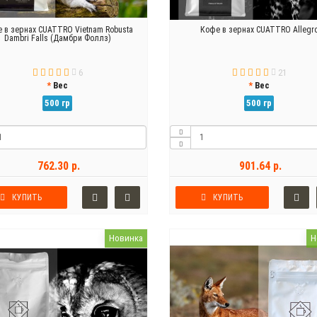
 в зернах CUATTRO Vietnam Robusta
Кофе в зернах CUATTRO Allegr
Dambri Falls (Дамбри Фоллз)
6
21
Вес
Вес
500 гр
500 гр
762.30 р.
901.64 р.
КУПИТЬ
КУПИТЬ
Новинка
Н