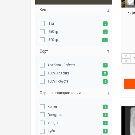
Вес
Кофе
1 кг
9
250 гр
3
500 гр
30
Сорт
Арабика | Робуста
5
100% Арабика
29
100% Робуста
2
Страна произрастания
Кения
1
Гондурас
1
Уганда
2
Куба
1