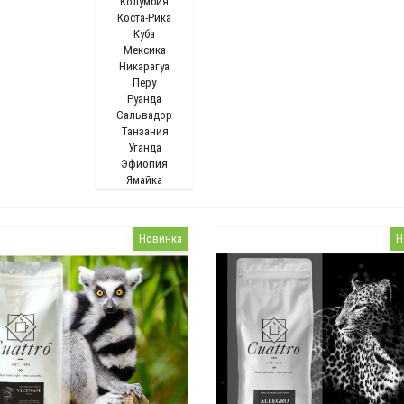
Колумбия
Коста-Рика
Куба
Мексика
Никарагуа
Перу
Руанда
Сальвадор
Танзания
Уганда
Эфиопия
Ямайка
Новинка
Н