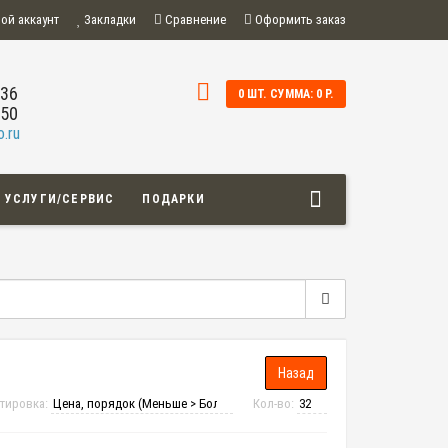
ой аккаунт
Закладки
Сравнение
Оформить заказ
-36
0 ШТ. СУММА: 0 Р.
-50
.ru
УСЛУГИ/СЕРВИС
ПОДАРКИ
тировка:
Кол-во: