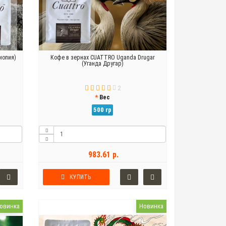
иопия)
Кофе в зернах CUATTRO Uganda Drugar
(Уганда Другар)
2
Вес
500 гр
983.61 р.
КУПИТЬ
овинка
Новинка