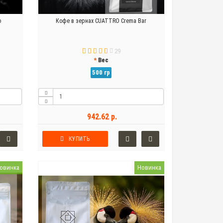
o
Кофе в зернах CUATTRO Crema Bar
29
Вес
500 гр
942.62 р.
КУПИТЬ
овинка
Новинка