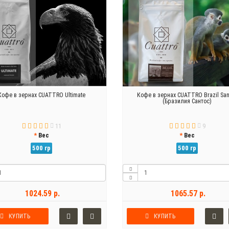
Кофе в зернах CUATTRO Ultimate
Кофе в зернах CUATTRO Brazil San
(Бразилия Сантос)
11
9
Вес
Вес
500 гр
500 гр
1024.59 р.
1065.57 р.
КУПИТЬ
КУПИТЬ