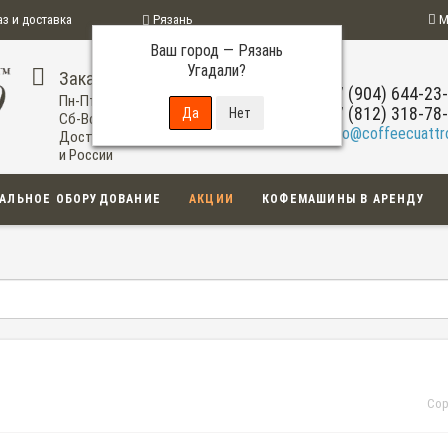
аз и доставка
Рязань
М
Ваш город —
Рязань
ограмма
Угадали?
Заказ по телефону
+7 (904) 644-23
Пн-Пт: 09:00-20:00
+7 (812) 318-78
Сб-Вс: 11:00-18:00
info@coffeecuattro
Доставка по Рязани
и России
АЛЬНОЕ ОБОРУДОВАНИЕ
АКЦИИ
КОФЕМАШИНЫ В АРЕНДУ
Сор