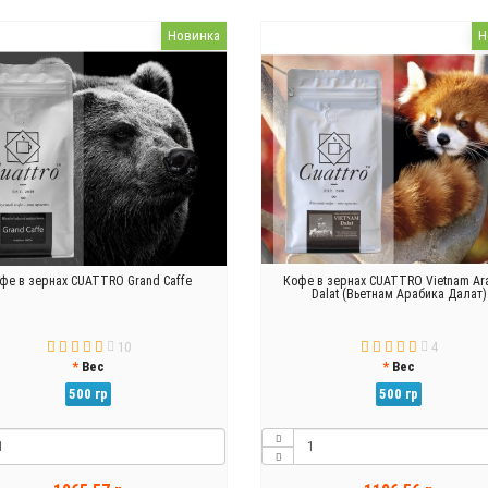
Новинка
Н
фе в зернах CUATTRO Grand Caffe
Кофе в зернах CUATTRO Vietnam Ar
Dalat (Вьетнам Арабика Далат)
10
4
Вес
Вес
500 гр
500 гр