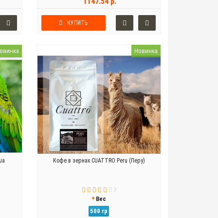
1147.54 р.
КУПИТЬ
овинка
Новинка
ua
Кофе в зернах CUATTRO Peru (Перу)
7
Вес
500 гр