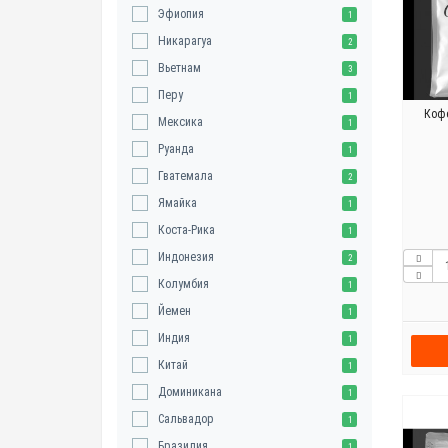
Эфиопия
1
Никарагуа
2
Вьетнам
3
Перу
1
Кофе
Мексика
1
Руанда
1
Гватемала
2
Ямайка
1
Коста-Рика
1
Индонезия
2
Колумбия
1
Йемен
1
Индия
1
Китай
1
Доминикана
1
Сальвадор
1
Бразилия
1