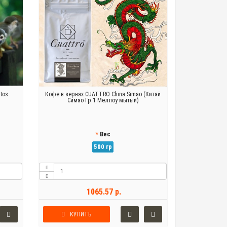
tos
Кофе в зернах CUATTRO China Simao (Китай
Симао Гр.1 Меллоу мытый)
Вес
500 гр
1065.57 р.
КУПИТЬ