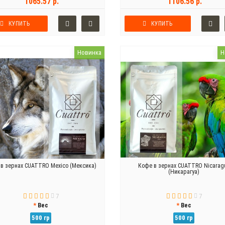
1065.57 р.
1106.56 р.
КУПИТЬ
КУПИТЬ
Новинка
Н
в зернах CUATTRO Mexico (Мексика)
Кофе в зернах CUATTRO Nicarag
(Никарагуа)
7
7
Вес
Вес
500 гр
500 гр