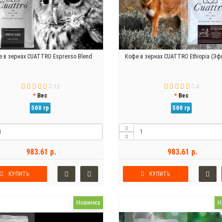
 в зернах CUATTRO Espresso Blend
Кофе в зернах CUATTRO Ethiopia (Эф
12
4
Вес
Вес
500 гр
500 гр
983.61 р.
983.61 р.
КУПИТЬ
КУПИТЬ
Новинка
Н