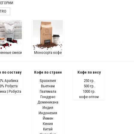
ЕГОРИИ
TRO
енные смеси
Моносорта кофе
 по составу
Кофе по стране
Кофе по весу
0% Арабика
Бразилия
250 гр.
0% Робуста
Вьетнам
500 гр.
ика | Робуста
Гватемала
1000 гр.
Гондурас
кофе оптом
Доминикана
Индия
Индонезия
Йемен
Кения
Китай