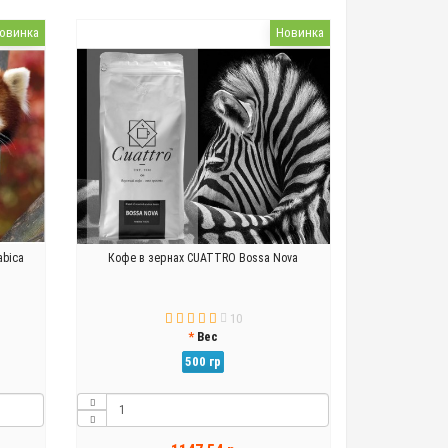
овинка
Новинка
abica
Кофе в зернах CUATTRO Bossa Nova
10
Вес
500 гр