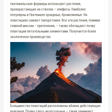
гватемальские фермеры используют растения,
произрастающие на стволах – эпифиты. Наиболее
популярны в Гватемале орхидные, бромелиевые. На
плантациях сажают папоротники. Все эти растения, помимо
главной миссии – притенения, – также обогащают почву
плантации питательными элементами. Получается более
экологичное производство.
Большинство плантаций расположены вблизи действующих
вулканов. Почвы здесь андосольные – такие занимают