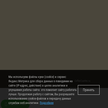
Мы используем файлы куки (cookie) и сервис
Яндекс.Метрика для сбора данных о поведении на
© 2008-2026 Интернет магазин кофе, чая и кофемашин
CoffeeCuattro.ru
сайте (IP-адрес, действия) в целях аналитики и
Принять
улучшения работы сайта: это помогает сайту работать
лучше. Продолжая работу с сайтом, Вы разрешаете
использование cookie-файлов и передачу данных
службам веб-аналитики.
Подробнее
Позвоните нам