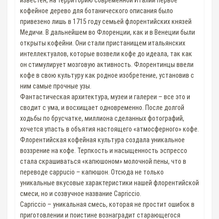
известен, на территорию современной Италии первое
кофейное дерево для ботанического описания было
привезено лишь в 1715 году семьей флорентийских князей
Медичи. В дальнейшем во Флоренции, как и в Венеции были
открыты кофейни. Они стали пристанищем итальянских
интеллектуалов, которые возвели кофе до идеала, так как
он стимулирует мозговую активность. Флорентинцы ввели
кофе в свою культуру как родное изобретение, установив с
ним самые прочные узы.
Фантастическая архитектура, музеи и галереи – все это и
сводит с ума, и восхищает одновременно. После долгой
ходьбы по брусчатке, миллиона сделанных фотографий,
хочется упасть в объятия настоящего «атмосферного» кофе.
Флорентийская кофейная культура создала уникальное
воззрение на кофе. Терпкость и насыщенность эспрессо
стала скрашиваться «капюшоном» молочной пены, что в
переводе cappucio – капюшон. Отсюда не только
уникальные вкусовые характеристики нашей флорентийской
смеси, но и созвучное название Capriccio.
Capriccio – уникальная смесь, которая не простит ошибок в
приготовлении и поистине вознаградит старающегося