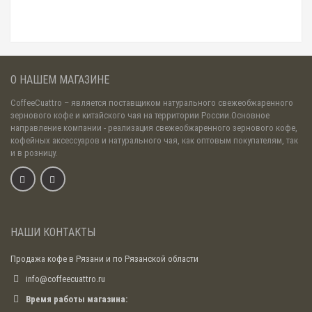
О НАШЕМ МАГАЗИНЕ
CoffeeCuattro
– является поставщиком натурального свежеобжаренного
зернового кофе и китайского чая на территории России.Основное
направление компании - реализация свежеобжаренного зернового кофе,
кофейных аксессуаров и натурального чая, как оптовым покупателям, так
и в розницу.
НАШИ КОНТАКТЫ
Продажа кофе в Рязани и по Рязанской области
info@coffeecuattro.ru
Время работы магазина: