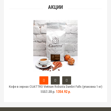
АКЦИИ
 кг)
Кофе в зернах CUATTRO Vietnam Robusta Dambri Falls (упаковка 1 кг)
Коф
1557.38 р.
1354.92 р.