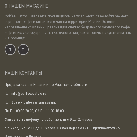
О НАШЕМ МАГАЗИНЕ
CoffeeCuattro
– является поставщиком натурального свежеобжаренного
зернового кофе и китайского чая на территории России.Основное
направление компании - реализация свежеобжаренного зернового кофе,
кофейных аксессуаров и натурального чая, как оптовым покупателям, так
и в розницу.
НАШИ КОНТАКТЫ
Продажа кофе в Рязани и по Рязанской области
info@coffeecuattro.ru
Время работы магазина:
Пн-Пт: 09:00-20:00, Сб-Вс: 11:00-18:00
Заказ по телефону
- в рабочие дни с 9 до 20 часов
в выходные - с 11 до 18 часов.
Заказ через сайт – круглосуточно.
Доставка по Рязани.