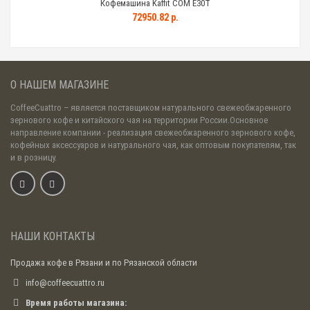
Кофемашина Kaffit COM E30T
72950.82 р.
О НАШЕМ МАГАЗИНЕ
CoffeeCuattro
– является поставщиком натурального свежеобжаренного
зернового кофе и китайского чая на территории России.Основное
направление компании - реализация свежеобжаренного зернового кофе,
кофейных аксессуаров и натурального чая, как оптовым покупателям, так
и в розницу.
НАШИ КОНТАКТЫ
Продажа кофе в Рязани и по Рязанской области
info@coffeecuattro.ru
Время работы магазина: