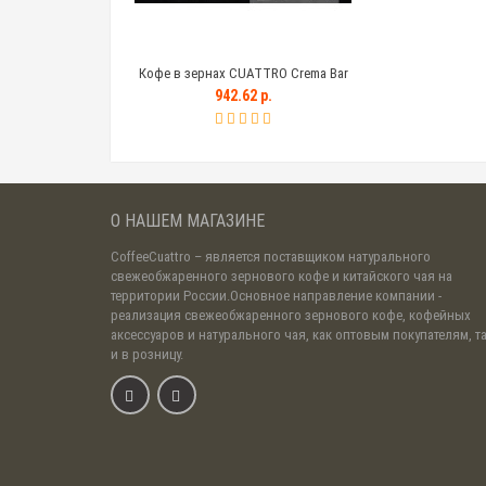
Кофе в зернах CUATTRO Crema Bar
942.62 р.
О НАШЕМ МАГАЗИНЕ
CoffeeCuattro
– является поставщиком натурального
свежеобжаренного зернового кофе и китайского чая на
территории России.Основное направление компании -
реализация свежеобжаренного зернового кофе, кофейных
аксессуаров и натурального чая, как оптовым покупателям, т
и в розницу.