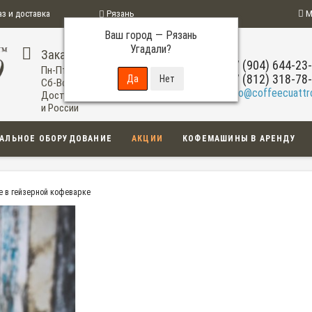
аз и доставка
Рязань
М
Ваш город —
Рязань
ограмма
Угадали?
Заказ по телефону
+7 (904) 644-23
Пн-Пт: 09:00-20:00
+7 (812) 318-78
Сб-Вс: 11:00-18:00
info@coffeecuattro
Доставка по Рязани
и России
АЛЬНОЕ ОБОРУДОВАНИЕ
АКЦИИ
КОФЕМАШИНЫ В АРЕНДУ
е в гейзерной кофеварке