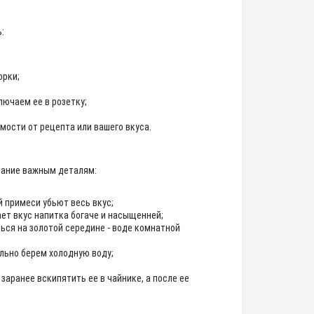
:
орки;
лючаем ее в розетку;
имости от рецепта или вашего вкуса.
мание важным деталям:
й примеси убьют весь вкус;
ет вкус напитка богаче и насыщенней;
ться на золотой середине - воде комнатной
ально берем холодную воду;
заранее вскипятить ее в чайнике, а после ее