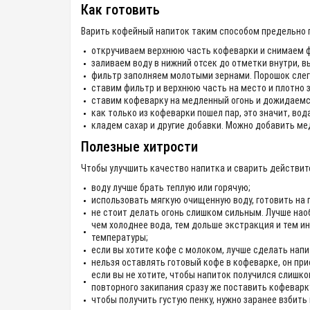
Как готовить
Варить кофейный напиток таким способом предельно пр
откручиваем верхнюю часть кофеварки и снимаем 
заливаем воду в нижний отсек до отметки внутри, в
фильтр заполняем молотыми зернами. Порошок слегк
ставим фильтр и верхнюю часть на место и плотно 
ставим кофеварку на медленный огонь и дожидаемся
как только из кофеварки пошел пар, это значит, во
кладем сахар и другие добавки. Можно добавить мед
Полезные хитрости
Чтобы улучшить качество напитка и сварить действит
воду лучше брать теплую или горячую;
использовать мягкую очищенную воду, готовить на 
не стоит делать огонь слишком сильным. Лучше нао
чем холоднее вода, тем дольше экстракция и тем ин
температуры;
если вы хотите кофе с молоком, лучше сделать напи
нельзя оставлять готовый кофе в кофеварке, он при
если вы не хотите, чтобы напиток получился слишко
повторного закипания сразу же поставить кофеварку
чтобы получить густую пенку, нужно заранее взбить 