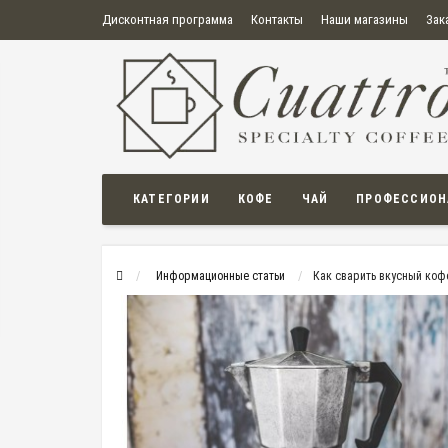
Дисконтная программа
Контакты
Наши магазины
Зак
О нас
Оплата
Правила продажи товаров
Бонусная пр
Политика конфиденциальности
Политика в отношении обработки персональных данных
Пользовательское соглашение
КАТЕГОРИИ
КОФЕ
ЧАЙ
ПРОФЕССИОН
Информационные статьи
Как cварить вкусный коф