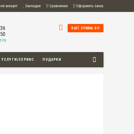
ой аккаунт
Закладки
Сравнение
Оформить заказ
-36
0 ШТ. СУММА: 0 Р.
-50
.ru
УСЛУГИ/СЕРВИС
ПОДАРКИ