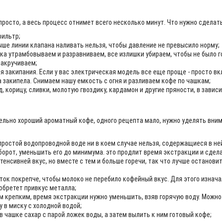
осто, а весь процесс отнимет всего несколько минут. Что нужно сделать
фильтр;
ыше линии клапана наливать нельзя, чтобы давление не превысило норму;
а утрамбовываем и разравниваем, все излишки убираем, чтобы не было г
закручиваем;
 закипания. Если у вас электрическая модель все еще проще - просто вк
да закипела. Снимаем нашу емкость с огня и разливаем кофе по чашкам;
, корицу, сливки, молотую гвоздику, кардамон и другие пряности, в завис
ельно хороший ароматный кофе, одного рецепта мало, нужно уделять вни
простой водопроводной воде ни в коем случае нельзя, содержащиеся в не
борот, уменьшить его до минимума. это продлит время экстракции и сдела
тенсивней вкус, но вместе с тем и больше горечи, так что лучше останови
ток покрепче, чтобы молоко не перебило кофейный вкус. Для этого изнач
обретет привкус металла;
м крепким, время экстракции нужно уменьшить, взяв горячую воду. Можно 
 в миску с холодной водой;
в чашке сахар с парой ложек воды, а затем вылить к ним готовый кофе;