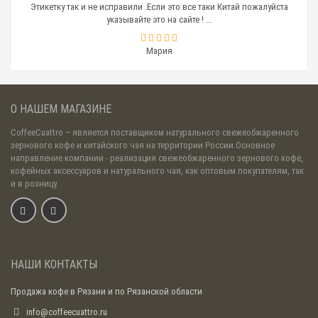
Этикетку так и не исправили .Если это все таки Китай пожалуйста
указывайте это на сайте ! ...
Мария
О НАШЕМ МАГАЗИНЕ
CoffeeCuattro
– является поставщиком натурального свежеобжаренного
зернового кофе и китайского чая на территории России.Основное
направление компании - реализация свежеобжаренного зернового кофе,
кофейных аксессуаров и натурального чая, как оптовым покупателям, так
и в розницу.
НАШИ КОНТАКТЫ
Продажа кофе в Рязани и по Рязанской области
info@coffeecuattro.ru